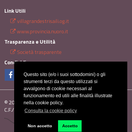
Link Utili
villagrandestrisaili.og.it
www.provincia.nuoro.it
Trasparenza e Utilità
Società trasparente
Condividi
Questo sito (e/o i suoi sottodomini) o gli
strumenti terzi da questo utilizzati si
avvalgono di cookie necessari al
funzionamento ed utili alle finalità illustrate
© 2026 Archeonova s.r.l. Tutti i diritti riservati.
nella cookie policy.
C.F./P.I. 01603530914 - R.E.A. NU 114550
Consulta la cookie policy
Non accetto
Accetto
Prenota
|
Contatti
|
Privacy
|
Cookie Policy